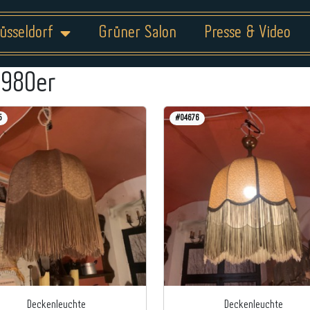
üsseldorf
Grüner Salon
Presse & Video
1980er
5
#04676
Deckenleuchte
Deckenleuchte