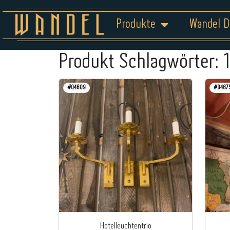
Produkte
Wandel D
Produkt Schlagwörter:
#04609
#0467
Hotelleuchtentrio