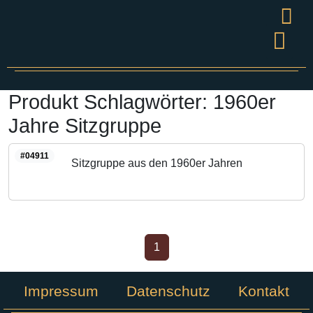
Wandel
Grüner S
Presse & V
Produkt Schlagwörter:
1960er
Jahre Sitzgruppe
#04911
Sitzgruppe aus den 1960er Jahren
1
Impressum
Datenschutz
Kontakt