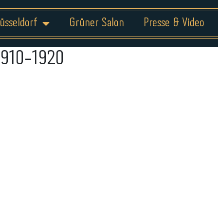
üsseldorf
Grüner Salon
Presse & Video
1910-1920