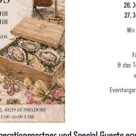
26. J
27. 
Wir
F
& das 
Eventorgan