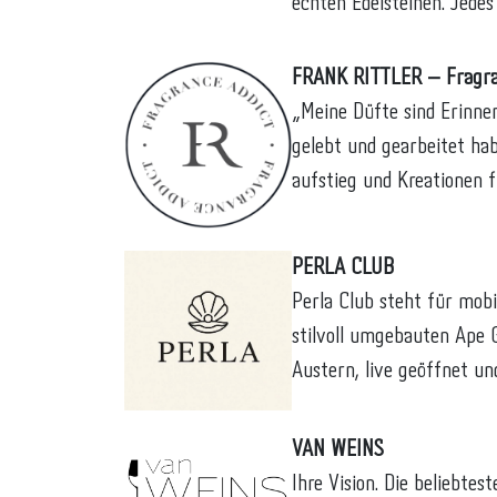
echten Edelsteinen. Jedes 
FRANK RITTLER – Fragra
„Meine Düfte sind Erinn
gelebt und gearbeitet hab
aufstieg und Kreationen f
PERLA CLUB
Perla Club steht für mobi
stilvoll umgebauten Ape 
Austern, live geöffnet und
VAN WEINS
Ihre Vision. Die beliebt