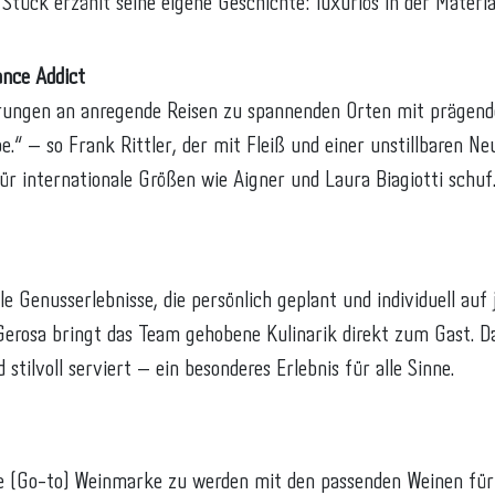
Stück erzählt seine eigene Geschichte: luxuriös in der Material
nce Addict
erungen an anregende Reisen zu spannenden Orten mit prägen
e.“ – so Frank Rittler, der mit Fleiß und einer unstillbaren
ür internationale Größen wie Aigner und Laura Biagiotti schuf
le Genusserlebnisse, die persönlich geplant und individuell au
Gerosa bringt das Team gehobene Kulinarik direkt zum Gast. Da
 stilvoll serviert – ein besonderes Erlebnis für alle Sinne.
este (Go-to) Weinmarke zu werden mit den passenden Weinen fü