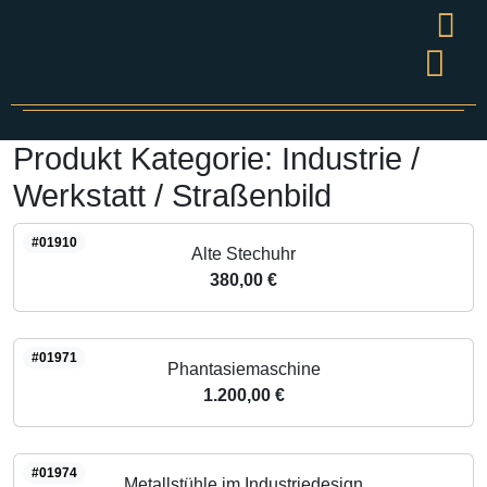
Wandel
Grüner S
Presse & V
Produkt Kategorie:
Industrie /
Werkstatt / Straßenbild
#01910
Alte Stechuhr
380,00 €
#01971
Phantasiemaschine
1.200,00 €
#01974
Metallstühle im Industriedesign